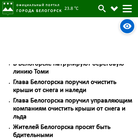
ОФИЦИАЛЬНЫЙ ПОРТАЛ
23.8 °C
ГОРОДА БЕЛОГОРСК
Безопасноть
«Автодорсфера» ликвидирует
последствия таяния снега
В Белогорске патрулируют береговую
линию Томи
Глава Белогорска поручил очистить
крыши от снега и наледи
Глава Белогорска поручил управляющим
компаниям очистить крыши от снега и
льда
Жителей Белогорска просят быть
бдительными