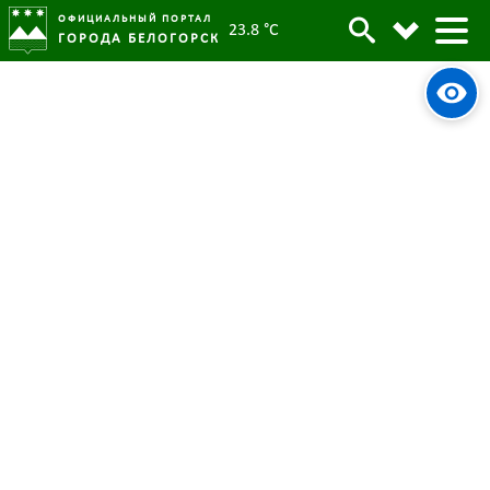
ОФИЦИАЛЬНЫЙ ПОРТАЛ
23.8 °C
ГОРОДА БЕЛОГОРСК
Минюст проведет «горячую
линию» 26 июня по вопросам
борьбы с наркоманией и
наркобизнесом
23 июня 2023
Опубликовано:
4570
Просмотров:
#tag
Горячая линия