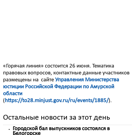
акций и операций антинаркотической
направленности на территории Амурской области;
- о проведении мероприятий по выявлению и
уничтожению очагов произрастания дикорастущей
конопли;
- об оказании государственных услуг населению по
линии легального оборота наркотиков и др.
«Горячая линия» состоится 26 июня. Тематика
правовых вопросов, контактные данные участников
размещены на сайте
Управления Министерства
юстиции Российской Федерации по Амурской
области
(
https://to28.minjust.gov.ru/ru/events/1885/
).
Остальные новости за этот день
Городской бал выпускников состоялся в
Белогорске