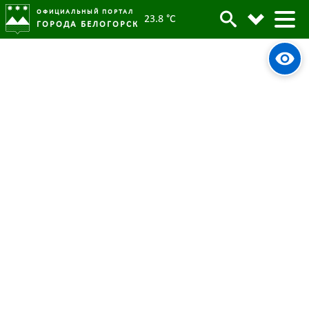
ОФИЦИАЛЬНЫЙ ПОРТАЛ
23.8 °C
ГОРОДА БЕЛОГОРСК
В Белогорске хотят открыть новый
музей
01 марта 2023
Опубликовано:
5370
Просмотров:
#tag
Музей