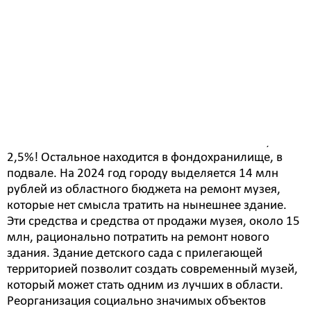
Вместе с тем отмечено, что проблем с местами в
детских садах Белогорска нет: нормативная
вместимость всех 15-и детских садов - 3125,
свободных мест - 298, выпускников 2023 г. - 674,
записано детей на 2023 г. - 538, свободных мест
после выпуска-зачисления в 2023 г. – 434.
- У музея дела обстоят хуже, - написал глава города.
- Из 28 488 экспонатов выставляется всего 728, это
2,5%! Остальное находится в фондохранилище, в
подвале. На 2024 год городу выделяется 14 млн
рублей из областного бюджета на ремонт музея,
которые нет смысла тратить на нынешнее здание.
Эти средства и средства от продажи музея, около 15
млн, рационально потратить на ремонт нового
здания. Здание детского сада с прилегающей
территорией позволит создать современный музей,
который может стать одним из лучших в области.
Реорганизация социально значимых объектов