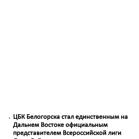
Пилоты дронов из Белогорска участвуют
во всероссийском турнире гонок дронов
Спальные мешки, продукты и предметы
первой необходимости вручили
военным Сибирского военного округа в
ЦБК Белогорска
Спальные мешки, продукты и предметы
первой необходимости вручили
военным Сибирского военного округа в
ЦБК Белогорска
ЦБК Белогорска проведет одну из
площадок в форуме образовательных
решений
ЦБК Белогорска стал единственным на
Дальнем Востоке официальным
представителем Всероссийской лиги