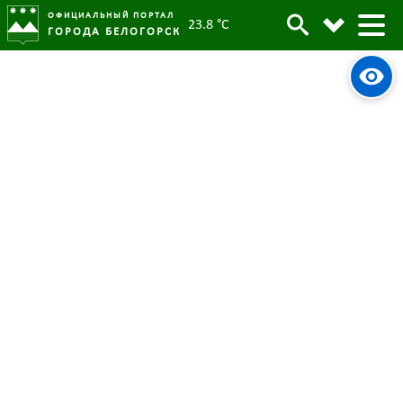
ОФИЦИАЛЬНЫЙ ПОРТАЛ
23.8 °C
ГОРОДА БЕЛОГОРСК
ЦБК
«Пилоты будущего. Амурская область»: в
Белогорске состоится Всероссийский
чемпионат пилотирования
«Пилоты Будущего»: команды
«Горыныч» и «Амурские драконы» из
Белогорска отправились в Казань
«Пилоты будущего»: юные пилоты
дронов Белогорска стали победителями
и призерами регионального этапа
Администрация Белогорска передала
полиции блокиратор дронов