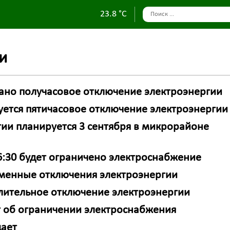
23.8 °C
и
вано получасовое отключение электроэнергии
уется пятичасовое отключение электроэнергии
гии планируется 3 сентября в микрорайоне
16:30 будет ограничено электроснабжение
еменные отключения электроэнергии
 длительное отключение электроэнергии
т об ограничении электроснабжения
щает