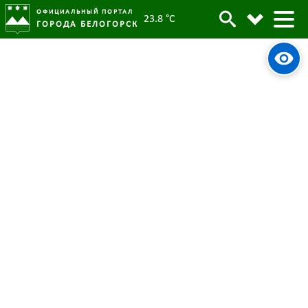
ОФИЦИАЛЬНЫЙ ПОРТАЛ
23.8 °C
ГОРОДА БЕЛОГОРСК
Прокуратура Белогорска
принимает обращения о
нарушениях трудовых прав
28 марта 2024
Опубликовано:
3294
Просмотров:
#tag
Прокуратура