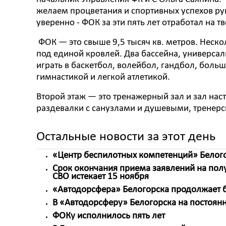
желаем процветания и спортивных успехов ру
уверенно - ФОК за эти пять лет отработал на т
ФОК — это свыше 9,5 тысяч кв. метров. Нес
под единой кровлей. Два бассейна, универсал
играть в баскетбол, волейбол, гандбол, боль
гимнастикой и легкой атлетикой.
Второй этаж — это тренажерный зал и зал нас
раздевалки с санузлами и душевыми, тренер
Остальные новости за этот день
«Центр беспилотных компетенций» Белог
Срок окончания приема заявлений на пол
СВО истекает 15 ноября
«Автодорсфера» Белогорска продолжает б
В «Автодорсферу» Белогорска на постоян
ФОКу исполнилось пять лет