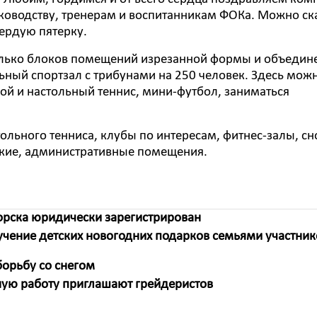
ководству, тренерам и воспитанникам ФОКа. Можно ск
вердую пятерку.
колько блоков помещений изрезанной формы и объедин
ьный спортзал с трибунами на 250 человек. Здесь мож
шой и настольный теннис, мини-футбол, заниматься
тольного тенниса, клубы по интересам, фитнес-залы, сн
ские, административные помещения.
орска юридически зарегистрирован
учение детских новогодних подарков семьями участник
орьбу со снегом
ную работу приглашают грейдеристов