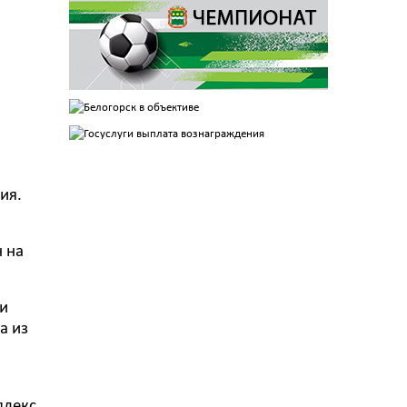
ия.
н на
 и
а из
плекс,