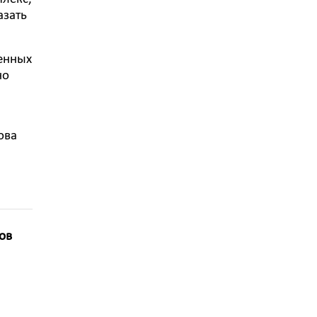
азать
енных
но
ова
ов