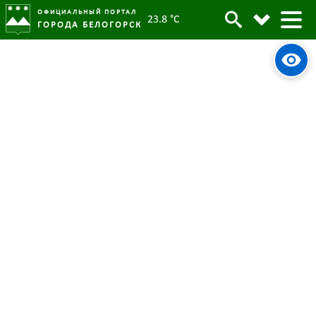
ОФИЦИАЛЬНЫЙ ПОРТАЛ
23.8 °C
ГОРОДА БЕЛОГОРСК
Ямочный ремонт идет в
Белогорске
08 сентября 2023
Опубликовано:
4289
Просмотров:
#tag
Автодорсфера
Ямочный ремонт