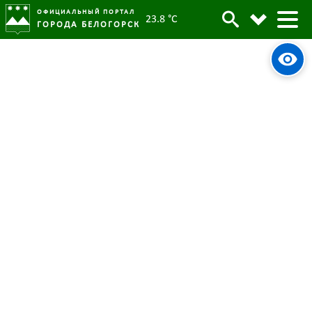
ОФИЦИАЛЬНЫЙ ПОРТАЛ
23.8 °C
ГОРОДА БЕЛОГОРСК
В Белогорске приступили к
благоустройству последней в 2023
году территории многоэтажки
05 сентября 2023
Опубликовано:
4661
Просмотров:
#tag
ЖКХ
1000 дворов
ФКГС