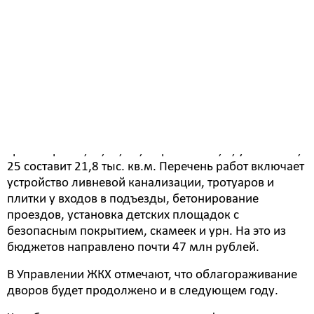
выполняется подготовка основания к будущему
бетонированию, выемка грунта, переувлажненного
после дождей. Также, здесь будет выполнено
обустройство системы водоотведения. Дворовые
проезды у домов 44 и 46 по ул. Транспортная уже
забетонированы.
Общая площадь придомовых пространств по ул.
Авиационная, 13, по ул. Южная, 3, ул.
Транспортная,44,46, 48, мкр. Южный, 9, ул. Южная,
25 составит 21,8 тыс. кв.м. Перечень работ включает
устройство ливневой канализации, тротуаров и
плитки у входов в подъезды, бетонирование
проездов, установка детских площадок с
безопасным покрытием, скамеек и урн. На это из
бюджетов направлено почти 47 млн рублей.
В Управлении ЖКХ отмечают, что облагораживание
дворов будет продолжено и в следующем году.