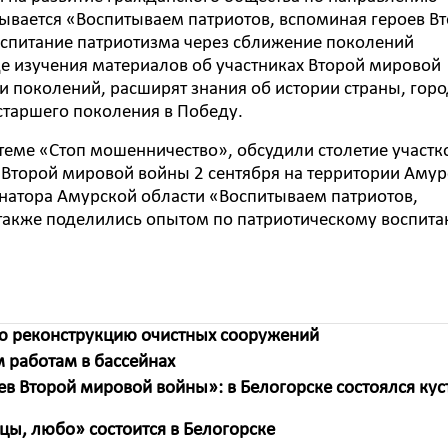
зывается «Воспитываем патриотов, вспоминая героев В
оспитание патриотизма через сближение поколений
де изучения материалов об участниках Второй мировой
 поколений, расширят знания об истории страны, горо
старшего поколения в Победу.
еме «Стоп мошенничество», обсудили столетие участк
 Второй мировой войны 2 сентября на территории Аму
рнатора Амурской области «Воспитываем патриотов,
 также поделились опытом по патриотическому воспит
ую реконструкцию очистных сооружений
 работам в бассейнах
в Второй мировой войны»: в Белогорске состоялся кус
цы, любо» состоится в Белогорске