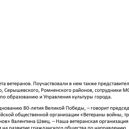
ета ветеранов. Поучаствовали в нем также представите
о, Серышевского, Ромненского районов, сотрудники М
по образованию и Управления культуры города.
зднованию 80-летия Великой Победы, – говорит предсе
йской общественной организации «Ветераны войны, тр
ов» Валентина Швец. – Наша ветеранская организация
и на развитие гражданского общества по направлению