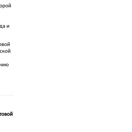
торой
да и
овой
рской
анию
товой