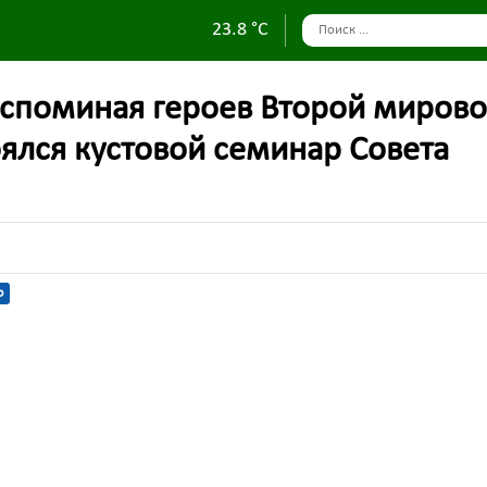
23.8 °C
вспоминая героев Второй миров
оялся кустовой семинар Совета
ю