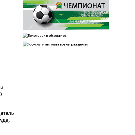
ли
О
датель
уда,