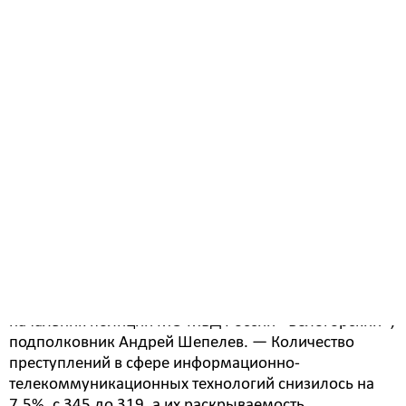
В 2022 году число оконченных расследованием
преступлений в сфере информационно-
телекоммуникационных технологий увеличилось на
52,5%: в МО МВД России «Белогорский» подвели
итоги оперативно - служебной деятельности за 2022
год.
— Преступления, совершенные в сфере
информационно-телекоммуникационных
технологий, были в последние годы и по-прежнему
остаются проблемным вопросом, требующим
повышенного профилактического внимания, —
отметил замначальника отдела МВД России –
начальник полиции МО МВД России «Белогорский»,
подполковник Андрей Шепелев. — Количество
преступлений в сфере информационно-
телекоммуникационных технологий снизилось на
7,5%, с 345 до 319, а их раскрываемость