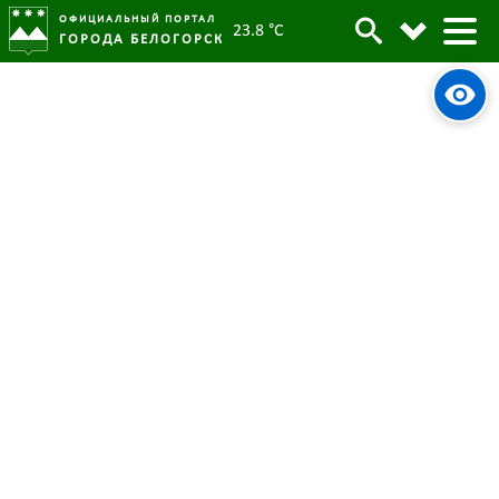
ОФИЦИАЛЬНЫЙ ПОРТАЛ
23.8 °C
ГОРОДА БЕЛОГОРСК
В Белогорске увеличилась
раскрываемость
киберпреступлений
11 января 2023
Опубликовано:
4851
Просмотров:
#tag
ИТ сфера
МВД
Итоги