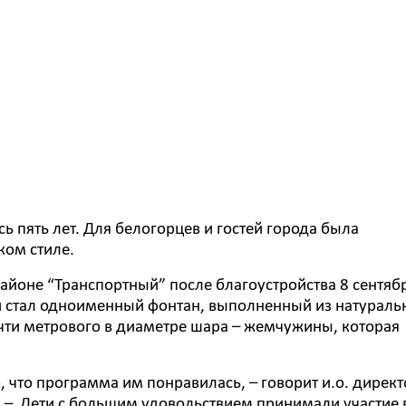
 пять лет. Для белогорцев и гостей города была
ком стиле.
йоне “Транспортный” после благоустройства 8 сентяб
й стал одноименный фонтан, выполненный из натураль
очти метрового в диаметре шара – жемчужины, которая
 что программа им понравилась, – говорит и.о. директ
. – Дети с большим удовольствием принимали участие 