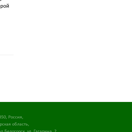
орой
850, Россия,
рская область,
д Белогорск, ул. Гагарина, 2