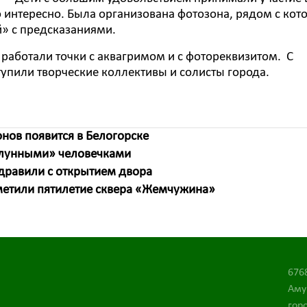
о интересно. Была организована фотозона, рядом с кот
» с предсказаниями.
работали точки с аквагримом и с фотореквизитом. С
пили творческие коллективы и солисты города.
нов появится в Белогорске
-лунными» человечками
дравили с открытием двора
етили пятилетие сквера «Жемчужина»
676
Аму
горо