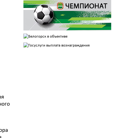
ря
ного
ора
в