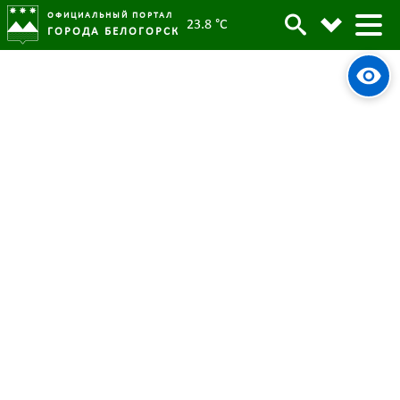
ОФИЦИАЛЬНЫЙ ПОРТАЛ
23.8 °C
ГОРОДА БЕЛОГОРСК
Местное самоуправление 8 июля
работало с губернатором
Амурской области
08 июля 2022
Опубликовано:
6026
Просмотров:
#tag
Глава
Губернатор
Область
СМО