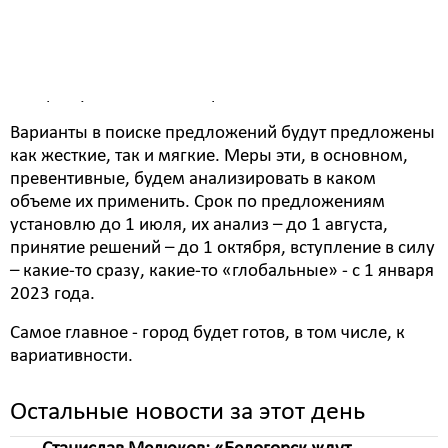
Сейчас примерно предстоит сделать то же самое –
переосмыслить приоритеты, изменить устоявшееся
и найти ресурсы, которые в итоге позволят не
снижать то качество комфорта белогорцев, к
которому они за 14 лет привыкли.
Варианты в поиске предложений будут предложены
как жесткие, так и мягкие. Меры эти, в основном,
превентивные, будем анализировать в каком
объеме их применить. Срок по предложениям
установлю до 1 июля, их анализ – до 1 августа,
принятие решений – до 1 октября, вступление в силу
– какие-то сразу, какие-то «глобальные» - с 1 января
2023 года.
Самое главное - город будет готов, в том числе, к
вариативности.
Остальные новости за этот день