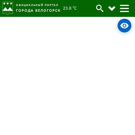
ОФИЦИАЛЬНЫЙ ПОРТАЛ
23.8 °C
ГОРОДА БЕЛОГОРСК
Станислав Мелюков: «Белогорск
ждут структурные изменения»
03 июня 2022
Опубликовано:
5974
Просмотров:
#tag
Город
Администрация города