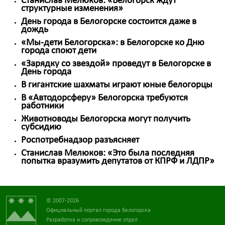
Станислав Мелюков: «Белогорск ждут
структурные изменения»
День города в Белогорске состоится даже в
дождь
«Мы-дети Белогорска»: в Белогорске ко Дню
города споют дети
«Зарядку со звездой» проведут в Белогорске в
День города
В гигантские шахматы играют юные белогорцы
В «Автодорсферу» Белогорска требуются
работники
Животноводы Белогорска могут получить
субсидию
Роспотребнадзор разъясняет
Станислав Мелюков: «Это была последняя
попытка вразумить депутатов от КПРФ и ЛДПР»
© 2007-2026
Официальный портал города Белогорска
Разработка и сопровождение отдел