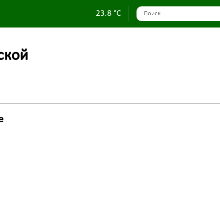
23.8 °C
ской
е