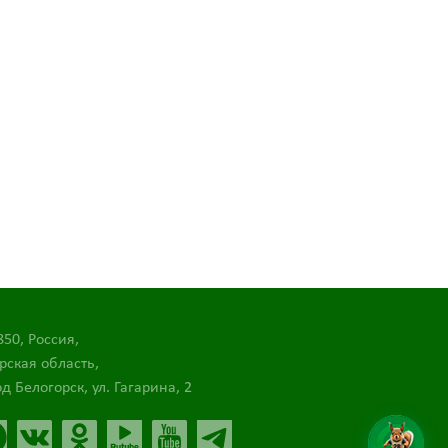
850, Россия,
рская область,
д Белогорск, ул. Гагарина, 2