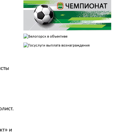
исты
олист.
кт» и